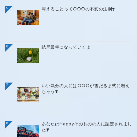
5
与えることって○○○の不変の法則❣️
6
結局最幸になっていくよ
7
いい氣分の人には○○○が雪だるま式に増え
ちゃう❣️
8
あなたはHappyそのものの人に認定されまし
た❣️