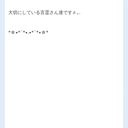
大切にしている言霊さん達です♬｡.
*☆•*¨*•.•*¨*•☆*