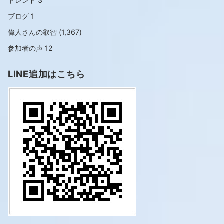
トレンド
3
ブログ
1
偉人さんの叡智
(1,367)
参加者の声
12
LINE追加はこちら