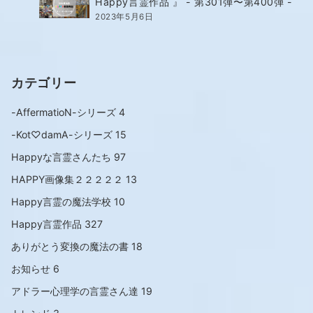
Happy言霊作品 』 - 第301弾〜第400弾 -
2023年5月6日
カテゴリー
-AffermatioN-シリーズ
4
-Kot♡damA-シリーズ
15
Happyな言霊さんたち
97
HAPPY画像集２２２２２
13
Happy言霊の魔法学校
10
Happy言霊作品
327
ありがとう変換の魔法の書
18
お知らせ
6
アドラー心理学の言霊さん達
19