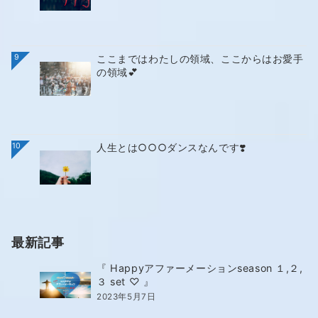
9
ここまではわたしの領域、ここからはお愛手
の領域💕
10
人生とは○○○ダンスなんです❣️
最新記事
『 Happyアファーメーションseason １,２,
３ set ♡ 』
2023年5月7日