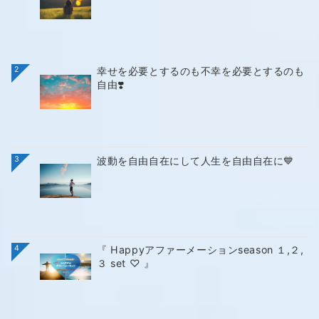
2
幸せを必要とするのも不幸を必要とするのも
自由❣️
3
波動を自由自在にして人生を自由自在に💙
4
『 Happyアファーメーションseason １,２,
３ set ♡ 』