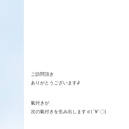
ご訪問頂き
ありがとうございます♪
氣付きが
次の氣付きを生み出しますｄ(´∀`〇)