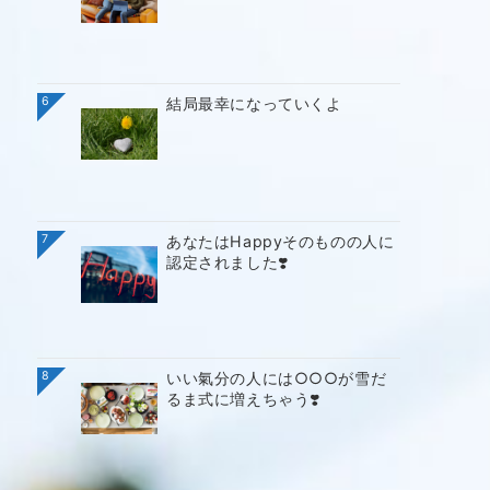
6
結局最幸になっていくよ
7
あなたはHappyそのものの人に
認定されました❣️
8
いい氣分の人には○○○が雪だ
るま式に増えちゃう❣️