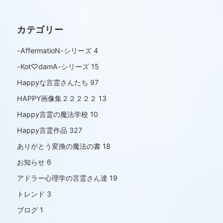
カテゴリー
-AffermatioN-シリーズ
4
-Kot♡damA-シリーズ
15
Happyな言霊さんたち
97
HAPPY画像集２２２２２
13
Happy言霊の魔法学校
10
Happy言霊作品
327
ありがとう変換の魔法の書
18
お知らせ
6
アドラー心理学の言霊さん達
19
トレンド
3
ブログ
1