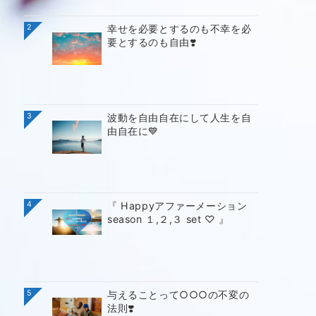
2
幸せを必要とするのも不幸を必
要とするのも自由❣️
3
波動を自由自在にして人生を自
由自在に💙
4
『 Happyアファーメーション
season １,２,３ set ♡ 』
5
与えることって○○○の不変の
法則❣️