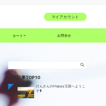
マイアカウント
お問合せ
カート
人気記事TOP10
1
けんさんのHappy王国へようこ
そ❣️