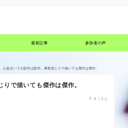
最新記事
参加者の声
心血注いでも駄作は駄作。鼻歌混じりで描いても傑作は傑作。
じりで描いても傑作は傑作。
きくさん