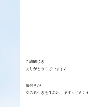
ご訪問頂き
ありがとうございます♪
氣付きが
次の氣付きを生み出しますｄ(´∀`〇)