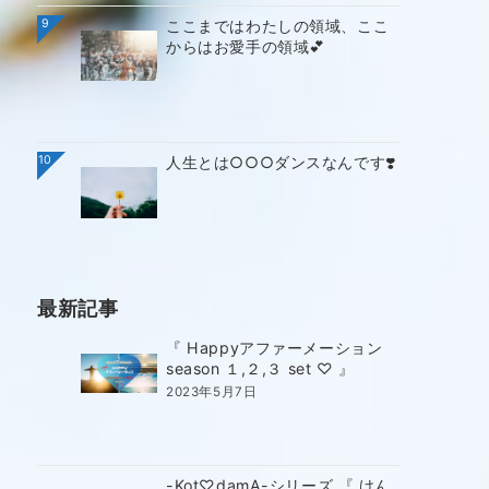
9
ここまではわたしの領域、ここ
からはお愛手の領域💕
10
人生とは○○○ダンスなんです❣️
最新記事
『 Happyアファーメーション
season １,２,３ set ♡ 』
2023年5月7日
-Kot♡damA-シリーズ 『 けん