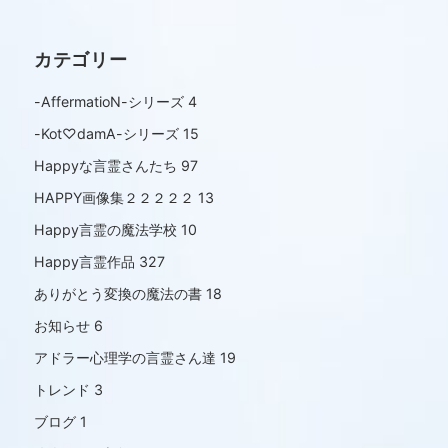
カテゴリー
-AffermatioN-シリーズ
4
-Kot♡damA-シリーズ
15
Happyな言霊さんたち
97
HAPPY画像集２２２２２
13
Happy言霊の魔法学校
10
Happy言霊作品
327
ありがとう変換の魔法の書
18
お知らせ
6
アドラー心理学の言霊さん達
19
トレンド
3
ブログ
1