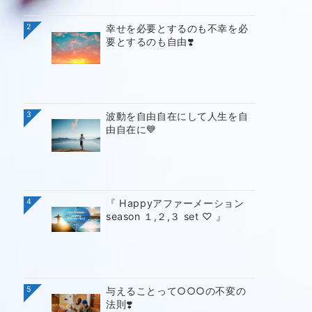
2
幸せを必要とするのも不幸を必
要とするのも自由❣️
3
波動を自由自在にして人生を自
由自在に💙
4
『 Happyアファーメーション
season １,２,３ set ♡ 』
5
与えることって○○○の不変の
法則❣️