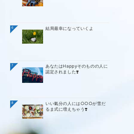
6
結局最幸になっていくよ
7
あなたはHappyそのものの人に
認定されました❣️
8
いい氣分の人には○○○が雪だ
るま式に増えちゃう❣️