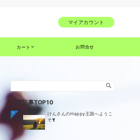
マイアカウント
お問合せ
カート
人気記事TOP10
1
けんさんのHappy王国へようこ
そ❣️