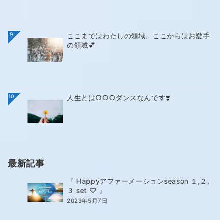
9
ここまではわたしの領域、ここからはお愛手
の領域💕
10
人生とは○○○ダンスなんです❣️
最新記事
『 Happyアファーメーションseason １,２,
３ set ♡ 』
2023年5月7日