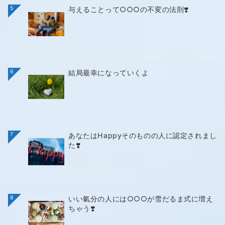
5
与えることって○○○の不変の法則❣️
6
結局最幸になっていくよ
7
あなたはHappyそのものの人に認定されまし
た❣️
8
いい氣分の人には○○○が雪だるま式に増え
ちゃう❣️