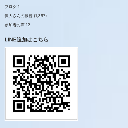
ブログ
1
偉人さんの叡智
(1,367)
参加者の声
12
LINE追加はこちら