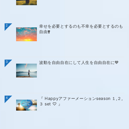
2
幸せを必要とするのも不幸を必要とするのも
自由❣️
3
波動を自由自在にして人生を自由自在に💙
4
『 Happyアファーメーションseason １,２,
３ set ♡ 』