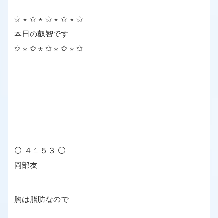
✩ ⋆ ✩ ⋆ ✩ ⋆ ✩ ⋆ ✩
本日の叡智です
✩ ⋆ ✩ ⋆ ✩ ⋆ ✩ ⋆ ✩
⚪ ４１５３ ⚪
岡部友
胸は脂肪なので