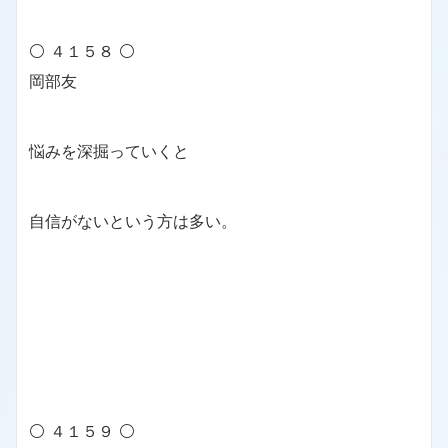
⚪ ４１５８ ⚪
岡部友
悩みを深掘っていくと
自信がないという方は多い。
⚪ ４１５９ ⚪