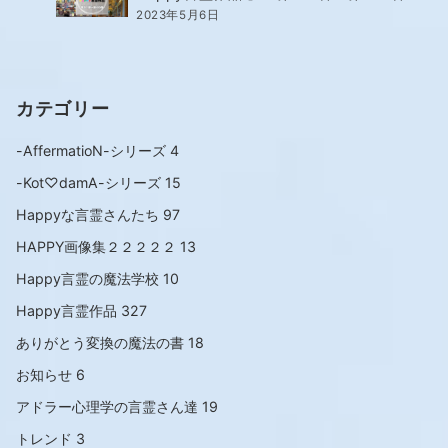
2023年5月6日
カテゴリー
-AffermatioN-シリーズ
4
-Kot♡damA-シリーズ
15
Happyな言霊さんたち
97
HAPPY画像集２２２２２
13
Happy言霊の魔法学校
10
Happy言霊作品
327
ありがとう変換の魔法の書
18
お知らせ
6
アドラー心理学の言霊さん達
19
トレンド
3