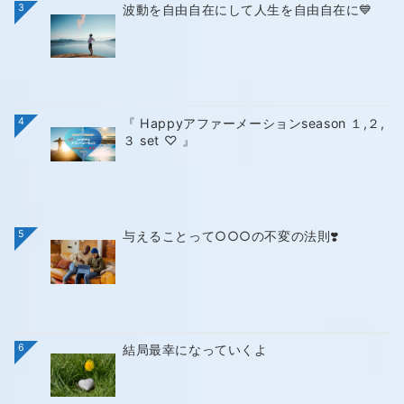
3
波動を自由自在にして人生を自由自在に💙
4
『 Happyアファーメーションseason １,２,
３ set ♡ 』
5
与えることって○○○の不変の法則❣️
6
結局最幸になっていくよ