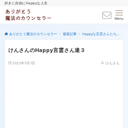
好きに自由にHappyな人生
Menu
ありがとう魔法のカウンセラー
最新記事
Happyな言霊さんたち
け
けんさんのHappy言霊さん達３
2022年5月1日
けんさん