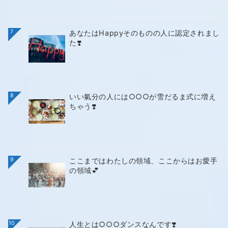
7
あなたはHappyそのものの人に認定されまし
た❣️
8
いい氣分の人には○○○が雪だるま式に増え
ちゃう❣️
9
ここまではわたしの領域、ここからはお愛手
の領域💕
10
人生とは○○○ダンスなんです❣️