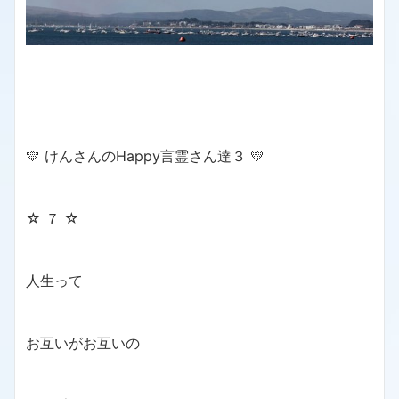
💛 けんさんのHappy言霊さん達３ 💛
☆ ７ ☆
人生って
お互いがお互いの