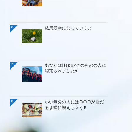
6
結局最幸になっていくよ
7
あなたはHappyそのものの人に
認定されました❣️
8
いい氣分の人には○○○が雪だ
るま式に増えちゃう❣️