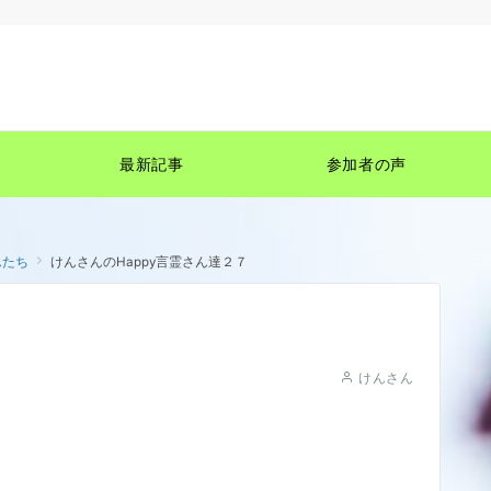
最新記事
参加者の声
んたち
けんさんのHappy言霊さん達２７
けんさん