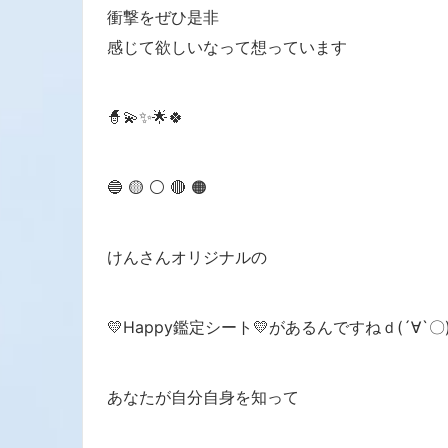
衝撃をぜひ是非
感じて欲しいなって想っています
🧙‍💫✨🌟🍀
🔵 🟡 ⚪️ 🔴 🟠
けんさんオリジナルの
💛Happy鑑定シート💛があるんですねｄ(´∀`〇
あなたが自分自身を知って