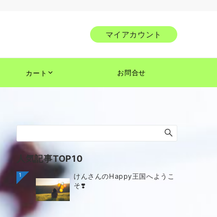
マイアカウント
お問合せ
カート
人気記事TOP10
1
けんさんのHappy王国へようこ
そ❣️