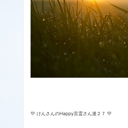
💛 けんさんのHappy言霊さん達２７ 💛