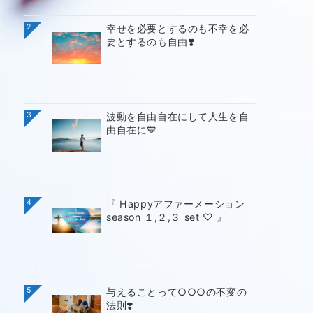
2
幸せを必要とするのも不幸を必
要とするのも自由❣️
3
波動を自由自在にして人生を自
由自在に💙
4
『 Happyアファーメーション
season １,２,３ set ♡ 』
5
与えることって○○○の不変の
法則❣️