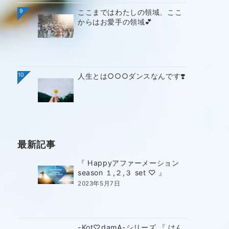
9
ここまではわたしの領域、ここ
からはお愛手の領域💕
10
人生とは○○○ダンスなんです❣️
最新記事
『 Happyアファーメーション
season １,２,３ set ♡ 』
2023年5月7日
-Kot♡damA-シリーズ 『 けん