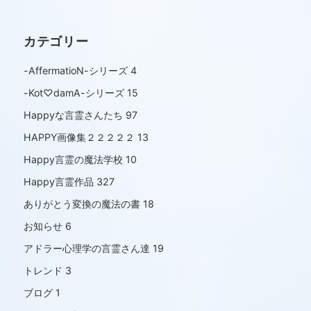
カテゴリー
-AffermatioN-シリーズ
4
-Kot♡damA-シリーズ
15
Happyな言霊さんたち
97
HAPPY画像集２２２２２
13
Happy言霊の魔法学校
10
Happy言霊作品
327
ありがとう変換の魔法の書
18
お知らせ
6
アドラー心理学の言霊さん達
19
トレンド
3
ブログ
1