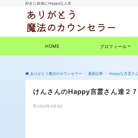
好きに自由にHappyな人生
HOME
プロフィール
ありがとう魔法のカウンセラー
最新記事
Happyな言霊さ
けんさんのHappy言霊さん達２７
2022年5月3日