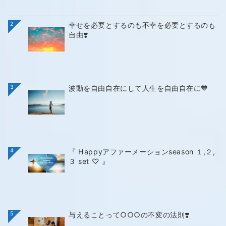
2
幸せを必要とするのも不幸を必要とするのも
自由❣️
3
波動を自由自在にして人生を自由自在に💙
4
『 Happyアファーメーションseason １,２,
３ set ♡ 』
5
与えることって○○○の不変の法則❣️