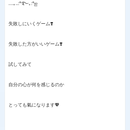
….｡..:°࿐｡:°ஐ
失敗しにいくゲーム❣️
失敗した方がいいゲーム❣️
試してみて
自分の心が何を感じるのか
とっても氣になります💖