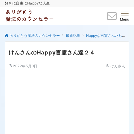
好きに自由にHappyな人生
Menu
ありがとう魔法のカウンセラー
最新記事
Happyな言霊さんたち
け
けんさんのHappy言霊さん達２４
2022年5月3日
けんさん