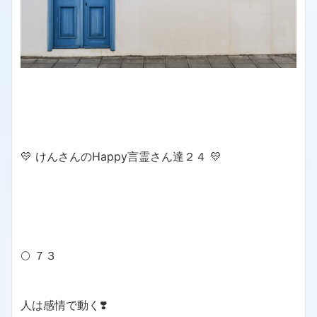
💛 けんさんのHappy言霊さん達２４ 💛
🌕 ７３
人は感情で動く❣️