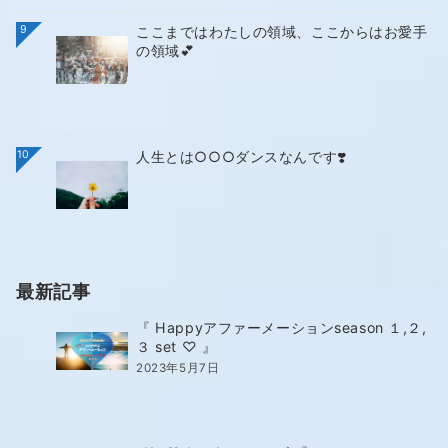
9
ここまではわたしの領域、ここからはお愛手
の領域💕
10
人生とは○○○ダンスなんです❣️
最新記事
『 Happyアファーメーションseason １,２,
３ set ♡ 』
2023年5月7日