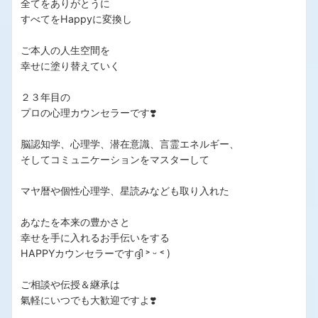
全てをありがとうに
すべてをHappyに変換し
ご本人の人生空間を
幸せに塗り替えていく
２３年目の
プロの心理カウンセラーです❣️
脳認知学、心理学、潜在意識、言霊エネルギー、
そしてコミュニケーションをマスターして
マヤ暦や個性心理学、星読みなども取り入れた
あなたを本来の豊かさと
幸せを手に入れるお手伝いをする
HAPPYカウンセラーですദ്ദി ˃ ᵕ ˂ )
ご相談や伝授＆継承は
氣軽にいつでも大歓迎ですよ❣️