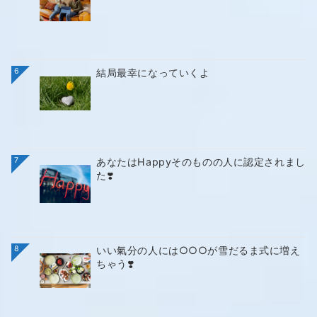
6
結局最幸になっていくよ
7
あなたはHappyそのものの人に認定されまし
た❣️
8
いい氣分の人には○○○が雪だるま式に増え
ちゃう❣️