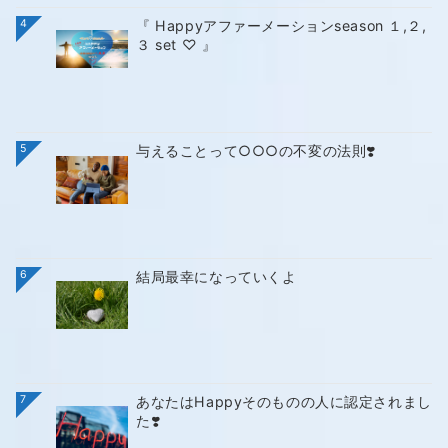
4
『 Happyアファーメーションseason １,２,
３ set ♡ 』
5
与えることって○○○の不変の法則❣️
6
結局最幸になっていくよ
7
あなたはHappyそのものの人に認定されまし
た❣️