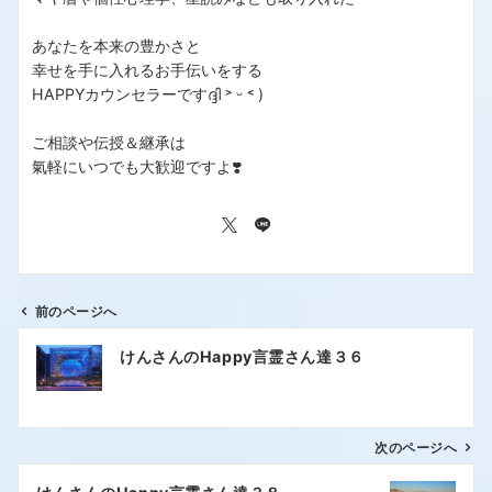
あなたを本来の豊かさと
幸せを手に入れるお手伝いをする
HAPPYカウンセラーですദ്ദി ˃ ᵕ ˂ )
ご相談や伝授＆継承は
氣軽にいつでも大歓迎ですよ❣️
前のページへ
けんさんのHappy言霊さん達３６
次のページへ