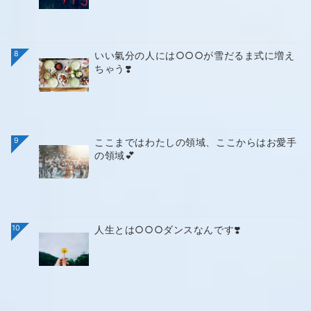
8
いい氣分の人には○○○が雪だるま式に増え
ちゃう❣️
9
ここまではわたしの領域、ここからはお愛手
の領域💕
10
人生とは○○○ダンスなんです❣️