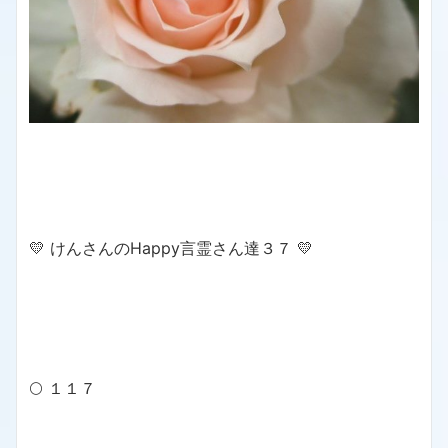
💛 けんさんのHappy言霊さん達３７ 💛
🌕 １１７