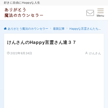
好きに自由にHappyな人生
Menu
ありがとう魔法のカウンセラー
最新記事
Happyな言霊さんたち
け
けんさんのHappy言霊さん達３７
2022年9月24日
けんさん