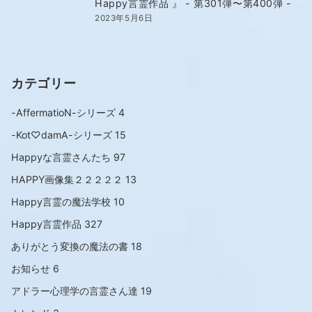
Happy言霊作品 』 - 第301弾〜第400弾 -
2023年5月6日
カテゴリー
-AffermatioN-シリーズ
4
-Kot♡damA-シリーズ
15
Happyな言霊さんたち
97
HAPPY画像集２２２２２
13
Happy言霊の魔法学校
10
Happy言霊作品
327
ありがとう変換の魔法の書
18
お知らせ
6
アドラー心理学の言霊さん達
19