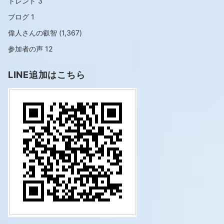
トレンド
3
ブログ
1
偉人さんの叡智
(1,367)
参加者の声
12
LINE追加はこちら