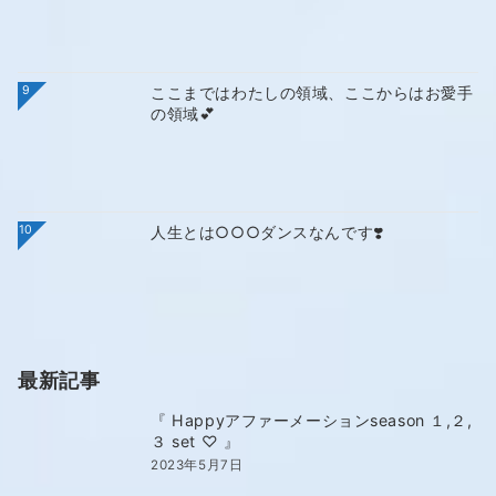
9
ここまではわたしの領域、ここからはお愛手
の領域💕
10
人生とは○○○ダンスなんです❣️
最新記事
『 Happyアファーメーションseason １,２,
３ set ♡ 』
2023年5月7日