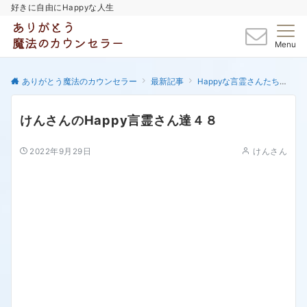
好きに自由にHappyな人生
Menu
ありがとう魔法のカウンセラー
最新記事
Happyな言霊さんたち
け
けんさんのHappy言霊さん達４８
2022年9月29日
けんさん