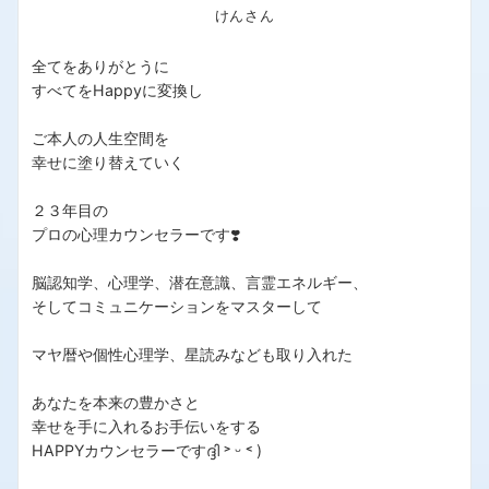
けんさん
全てをありがとうに
すべてをHappyに変換し
ご本人の人生空間を
幸せに塗り替えていく
２３年目の
プロの心理カウンセラーです❣️
脳認知学、心理学、潜在意識、言霊エネルギー、
そしてコミュニケーションをマスターして
マヤ暦や個性心理学、星読みなども取り入れた
あなたを本来の豊かさと
幸せを手に入れるお手伝いをする
HAPPYカウンセラーですദ്ദി ˃ ᵕ ˂ )