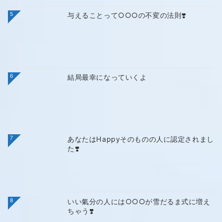
5
与えることって○○○の不変の法則❣️
6
結局最幸になっていくよ
7
あなたはHappyそのものの人に認定されまし
た❣️
8
いい氣分の人には○○○が雪だるま式に増え
ちゃう❣️