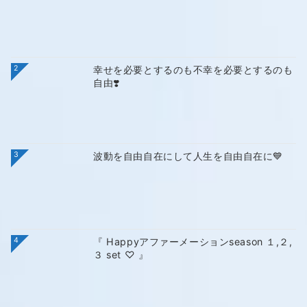
2
幸せを必要とするのも不幸を必要とするのも
自由❣️
3
波動を自由自在にして人生を自由自在に💙
4
『 Happyアファーメーションseason １,２,
３ set ♡ 』