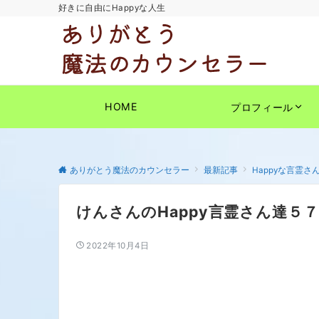
好きに自由にHappyな人生
HOME
プロフィール
ありがとう魔法のカウンセラー
最新記事
Happyな言霊さ
けんさんのHappy言霊さん達５７
2022年10月4日