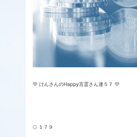
💛 けんさんのHappy言霊さん達５７ 💛
🌕 １７９