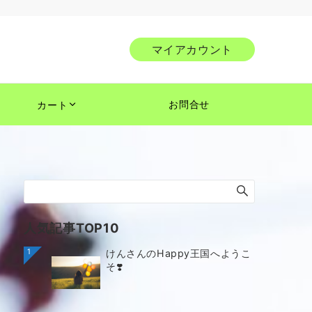
マイアカウント
お問合せ
カート
人気記事TOP10
1
けんさんのHappy王国へようこ
そ❣️