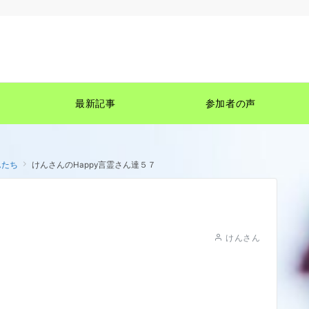
最新記事
参加者の声
んたち
けんさんのHappy言霊さん達５７
けんさん