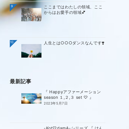
9
ここまではわたしの領域、ここ
からはお愛手の領域💕
10
人生とは○○○ダンスなんです❣️
最新記事
『 Happyアファーメーション
season １,２,３ set ♡ 』
2023年5月7日
-Kot♡damA-シリーズ 『 けん