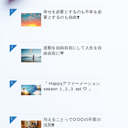
2
幸せを必要とするのも不幸を必
要とするのも自由❣️
3
波動を自由自在にして人生を自
由自在に💙
4
『 Happyアファーメーション
season １,２,３ set ♡ 』
5
与えることって○○○の不変の
法則❣️