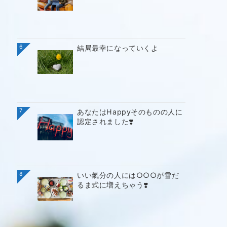
6
結局最幸になっていくよ
7
あなたはHappyそのものの人に
認定されました❣️
8
いい氣分の人には○○○が雪だ
るま式に増えちゃう❣️