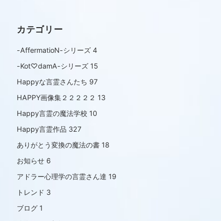
カテゴリー
-AffermatioN-シリーズ
4
-Kot♡damA-シリーズ
15
Happyな言霊さんたち
97
HAPPY画像集２２２２２
13
Happy言霊の魔法学校
10
Happy言霊作品
327
ありがとう変換の魔法の書
18
お知らせ
6
アドラー心理学の言霊さん達
19
トレンド
3
ブログ
1