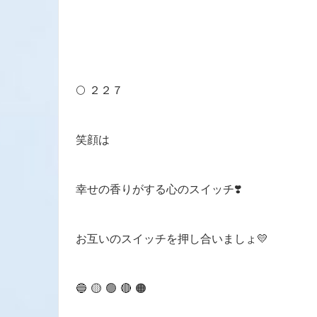
🌕 ２２７
笑顔は
幸せの香りがする心のスイッチ❣️
お互いのスイッチを押し合いましょ💛
🔵 🟡 🟢 🔴 🟠