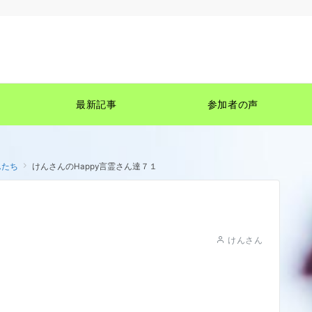
最新記事
参加者の声
んたち
けんさんのHappy言霊さん達７１
けんさん