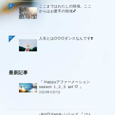
9
ここまではわたしの領域、ここ
からはお愛手の領域💕
10
人生とは○○○ダンスなんです❣️
最新記事
『 Happyアファーメーション
season １,２,３ set ♡ 』
2023年5月7日
-Kot♡damA-シリーズ 『 けん