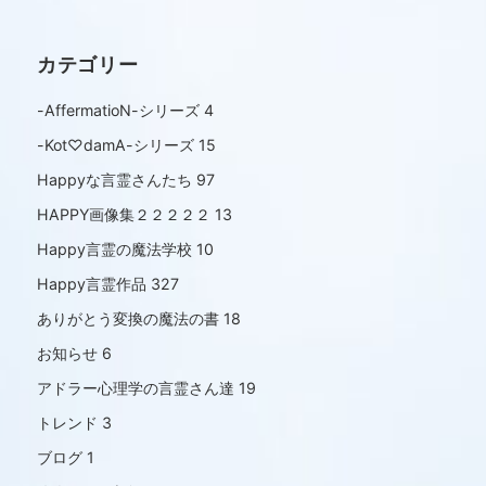
カテゴリー
-AffermatioN-シリーズ
4
-Kot♡damA-シリーズ
15
Happyな言霊さんたち
97
HAPPY画像集２２２２２
13
Happy言霊の魔法学校
10
Happy言霊作品
327
ありがとう変換の魔法の書
18
お知らせ
6
アドラー心理学の言霊さん達
19
トレンド
3
ブログ
1