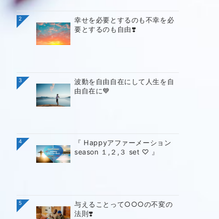
2
幸せを必要とするのも不幸を必
要とするのも自由❣️
3
波動を自由自在にして人生を自
由自在に💙
4
『 Happyアファーメーション
season １,２,３ set ♡ 』
5
与えることって○○○の不変の
法則❣️