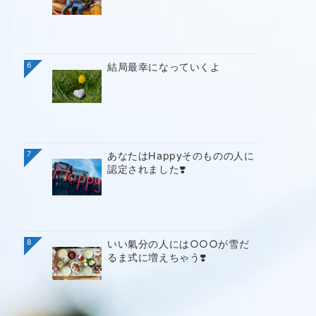
6
結局最幸になっていくよ
7
あなたはHappyそのものの人に
認定されました❣️
8
いい氣分の人には○○○が雪だ
るま式に増えちゃう❣️