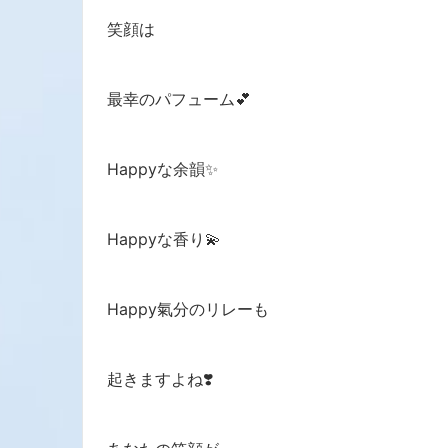
笑顔は
最幸のパフューム💕
Happyな余韻✨
Happyな香り💫
Happy氣分のリレーも
起きますよね❣️