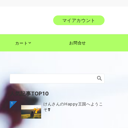
マイアカウント
お問合せ
カート
人気記事TOP10
1
けんさんのHappy王国へようこ
そ❣️