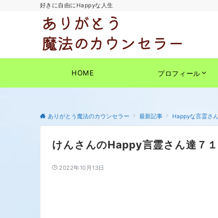
好きに自由にHappyな人生
HOME
プロフィール
ありがとう魔法のカウンセラー
最新記事
Happyな言霊さ
けんさんのHappy言霊さん達７１
2022年10月13日