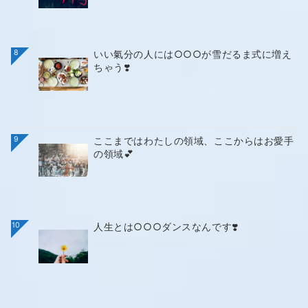
8
いい氣分の人には○○○が雪だるま式に増え
ちゃう❣️
9
ここまではわたしの領域、ここからはお愛手
の領域💕
10
人生とは○○○ダンスなんです❣️