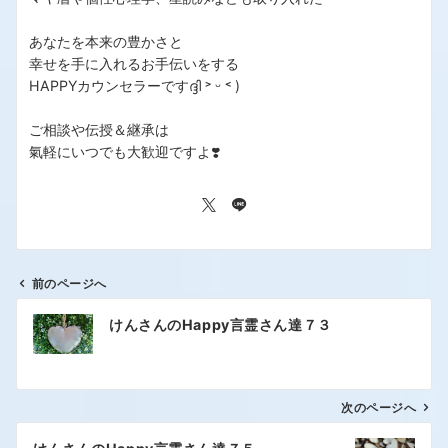
あなたを本来の豊かさと
幸せを手に入れるお手伝いをする
HAPPYカウンセラーですദ്ദി ˃ ᵕ ˂ )
ご相談や伝授＆継承は
氣軽にいつでも大歓迎ですよ❣️
前のページへ
けんさんのHappy言霊さん達７３
次のページへ