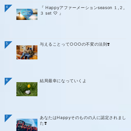
4
『 Happyアファーメーションseason １,２,
３ set ♡ 』
5
与えることって○○○の不変の法則❣️
6
結局最幸になっていくよ
7
あなたはHappyそのものの人に認定されまし
た❣️