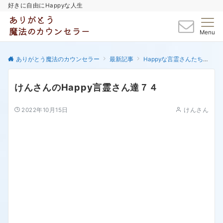
好きに自由にHappyな人生
Menu
ありがとう魔法のカウンセラー
最新記事
Happyな言霊さんたち
け
けんさんのHappy言霊さん達７４
2022年10月15日
けんさん