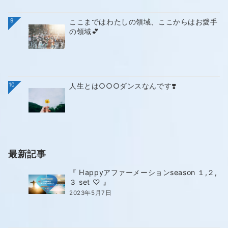
9
ここまではわたしの領域、ここからはお愛手
の領域💕
10
人生とは○○○ダンスなんです❣️
最新記事
『 Happyアファーメーションseason １,２,
３ set ♡ 』
2023年5月7日