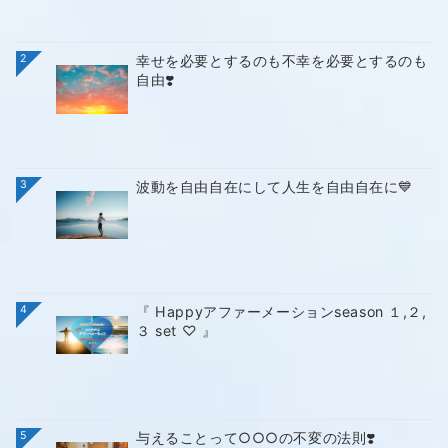
2
幸せを必要とするのも不幸を必要とするのも
自由❣️
3
波動を自由自在にして人生を自由自在に💙
4
『 Happyアファーメーションseason １,２,
３ set ♡ 』
5
与えることって○○○の不変の法則❣️