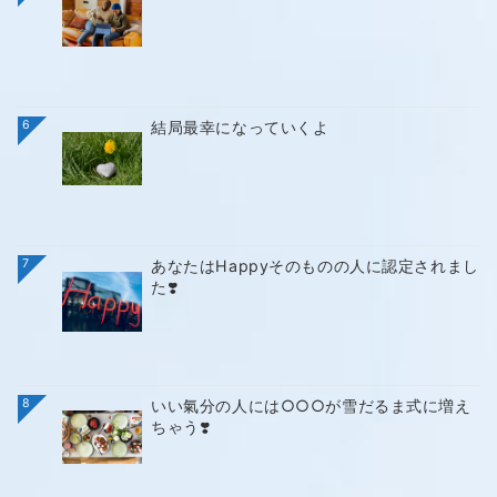
6
結局最幸になっていくよ
7
あなたはHappyそのものの人に認定されまし
た❣️
8
いい氣分の人には○○○が雪だるま式に増え
ちゃう❣️