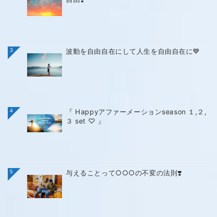
3
波動を自由自在にして人生を自由自在に💙
4
『 Happyアファーメーションseason １,２,
３ set ♡ 』
5
与えることって○○○の不変の法則❣️