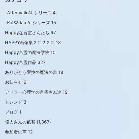
-AffermatioN-シリーズ
4
-Kot♡damA-シリーズ
15
Happyな言霊さんたち
97
HAPPY画像集２２２２２
13
Happy言霊の魔法学校
10
Happy言霊作品
327
ありがとう変換の魔法の書
18
お知らせ
6
アドラー心理学の言霊さん達
19
トレンド
3
ブログ
1
偉人さんの叡智
(1,367)
参加者の声
12