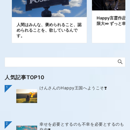
Happy言霊作品 20
限大∞ ずっと幸新
人間はみんな、褒められること、認
められることを、欲しているんで
す。
人気記事TOP10
1
けんさんのHappy王国へようこそ❣️
2
幸せを必要とするのも不幸を必要とするのも
自由❣️