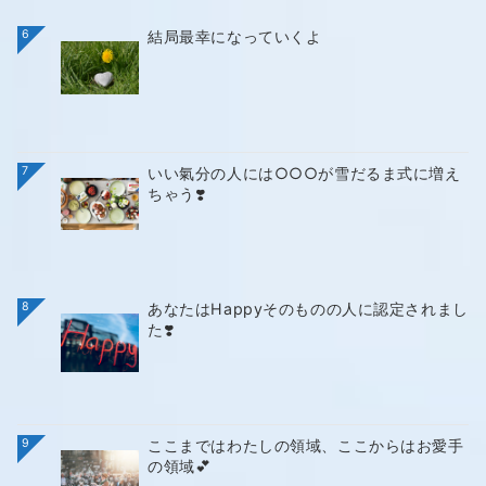
6
結局最幸になっていくよ
7
いい氣分の人には○○○が雪だるま式に増え
ちゃう❣️
8
あなたはHappyそのものの人に認定されまし
た❣️
9
ここまではわたしの領域、ここからはお愛手
の領域💕