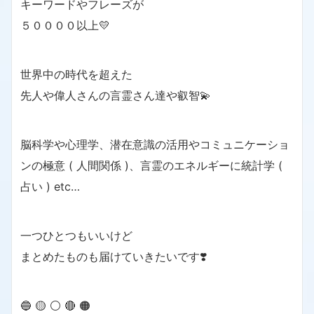
キーワードやフレーズが
５００００以上💛
世界中の時代を超えた
先人や偉人さんの言霊さん達や叡智💫
脳科学や心理学、潜在意識の活用やコミュニケーショ
ンの極意 ( 人間関係 )、言霊のエネルギーに統計学 (
占い ) etc…
一つひとつもいいけど
まとめたものも届けていきたいです❣️
🔵 🟡 ⚪️ 🔴 🟠